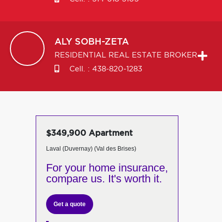
ALY
SOBH-ZETA
RESIDENTIAL REAL ESTATE BROKER
Cell. :
438-820-1283
$349,900 Apartment
Laval (Duvernay) (Val des Brises)
For your home insurance,
compare us. It's worth it.
Get a quote