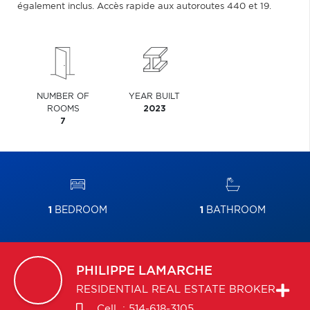
également inclus. Accès rapide aux autoroutes 440 et 19.
NUMBER OF
YEAR BUILT
ROOMS
2023
7
1
BEDROOM
1
BATHROOM
PHILIPPE
LAMARCHE
RESIDENTIAL REAL ESTATE BROKER
Cell. :
514-618-3105