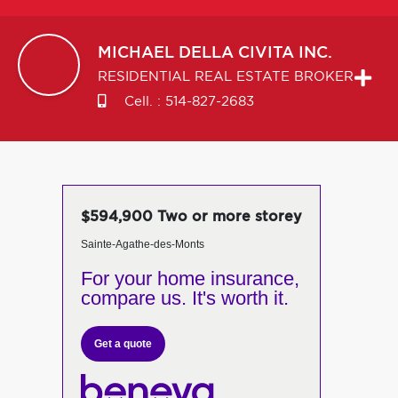
MICHAEL
DELLA CIVITA INC.
RESIDENTIAL REAL ESTATE BROKER
Cell. :
514-827-2683
$594,900 Two or more storey
Sainte-Agathe-des-Monts
For your home insurance,
compare us. It's worth it.
Get a quote