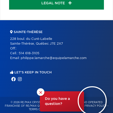
LEGAL NOTE
SAINTE-THÉRÈSE
228 boul. du Curé-Labelle
Sainte-Thérèse, Québec J7E 2X7
Off.:
Cell.:
514 618-3105
Email:
philippe.lamarche@equipelamarche.com
LET'S KEEP IN TOUCH
×
Do you have a
© 2026 RE/MAX CRYSTAL – INDEPENDENTLY OWNED AND OPERATED
question?
FRANCHISE OF RE/MAX QUÉBEC – ALL RIGHTS RESERVED -
PRIVACY POLICY
-
TERMS OF USE
-
CONSENT MANAGEMENT