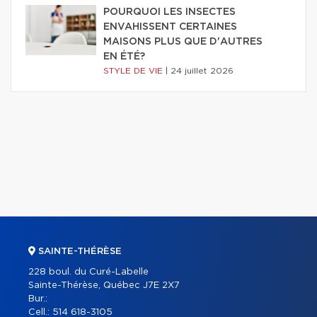
POURQUOI LES INSECTES
ENVAHISSENT CERTAINES
MAISONS PLUS QUE D'AUTRES
EN ÉTÉ?
STYLE DE VIE
|
24 juillet 2026
SAINTE-THÉRÈSE
228 boul. du Curé-Labelle
Sainte-Thérèse, Québec J7E 2X7
Bur.:
Cell.:
514 618-3105