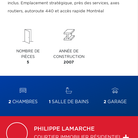
inclus. Emplacement stratégique, près des services, axes
routiers, autoroute 440 et accès rapide Montréal
NOMBRE DE
ANNÉE DE
PIÈCES
CONSTRUCTION
5
2007
2
CHAMBRES
1
SALLE DE BAINS
2
GARAGE
PHILIPPE
LAMARCHE
COURTIER IMMOBILIER RÉSIDENTIEL