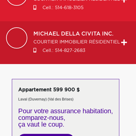
Cell.:
514-618-3105
MICHAEL
DELLA CIVITA INC.
COURTIER IMMOBILIER RÉSIDENTIEL
Cell.:
514-827-2683
Appartement 599 900 $
Laval (Duvernay) (Val des Brises)
Pour votre
assurance habitation,
comparez-nous,
ça vaut le coup.