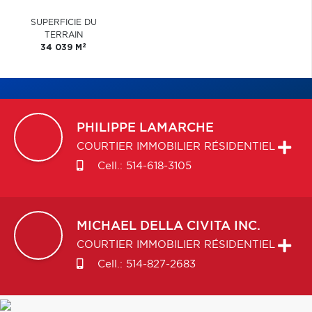
SUPERFICIE DU
TERRAIN
2
34 039 M
PHILIPPE
LAMARCHE
COURTIER IMMOBILIER RÉSIDENTIEL
Cell.:
514-618-3105
MICHAEL
DELLA CIVITA INC.
COURTIER IMMOBILIER RÉSIDENTIEL
Cell.:
514-827-2683