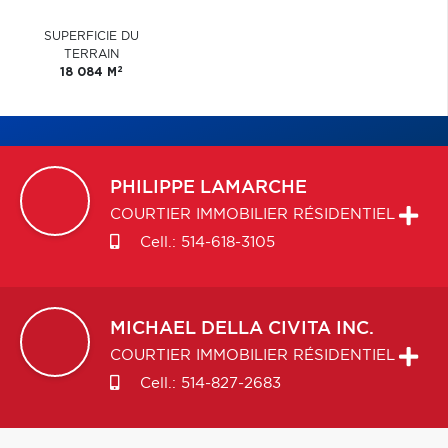
SUPERFICIE DU
TERRAIN
2
18 084 M
PHILIPPE
LAMARCHE
COURTIER IMMOBILIER RÉSIDENTIEL
Cell.:
514-618-3105
MICHAEL
DELLA CIVITA INC.
COURTIER IMMOBILIER RÉSIDENTIEL
Cell.:
514-827-2683