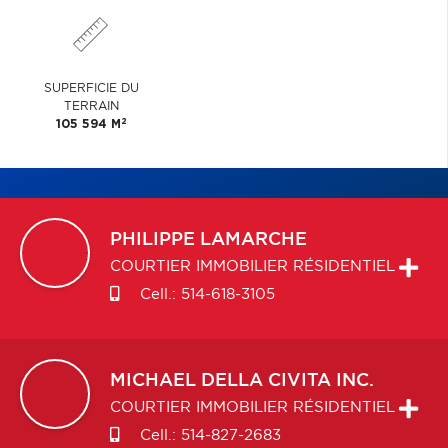
SUPERFICIE DU
TERRAIN
2
105 594 M
PHILIPPE
LAMARCHE
COURTIER IMMOBILIER RÉSIDENTIEL
Cell.:
514-618-3105
MICHAEL
DELLA CIVITA INC.
COURTIER IMMOBILIER RÉSIDENTIEL
Cell.:
514-827-2683