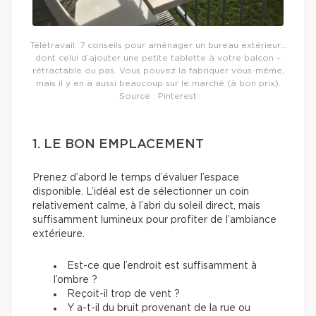
Télétravail: 7 conseils pour aménager un bureau extérieur…
dont celui d’ajouter une petite tablette à votre balcon –
rétractable ou pas. Vous pouvez la fabriquer vous-même,
mais il y en a aussi beaucoup sur le marché (à bon prix).
Source : Pinterest
1. LE BON EMPLACEMENT
Prenez d’abord le temps d’évaluer l’espace
disponible. L’idéal est de sélectionner un coin
relativement calme, à l’abri du soleil direct, mais
suffisamment lumineux pour profiter de l’ambiance
extérieure.
Est-ce que l’endroit est suffisamment à
l’ombre ?
Reçoit-il trop de vent ?
Y a-t-il du bruit provenant de la rue ou